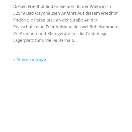
Diesen Friedhof finden Sie hier: In der Wiehwisch
32549 Bad Oeynhausen Anfahrt Auf diesem Friedhof
finden Sie Parkplätze an der Straße An der
Realschule eine Friedhofskapelle zwei Ruhekammern
Gießkannen und Kleingeräte für die Grabpflege
Lagerplatz für Erde (außerhalb...
« Ältere Einträge
Adresse
Friedhofsverwaltung
Lennéstraße 3
32545 Bad Oeynhausen
Email
friedhofsverwaltung@kirchenkreis-vlotho.de