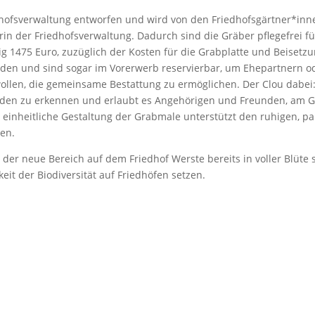
hofsverwaltung entworfen und wird von den Friedhofsgärtner*inne
iterin der Friedhofsverwaltung. Dadurch sind die Gräber pflegefrei f
lig 1475 Euro, zuzüglich der Kosten für die Grabplatte und Beiset
rden und sind sogar im Vorerwerb reservierbar, um Ehepartnern 
ollen, die gemeinsame Bestattung zu ermöglichen. Der Clou dabei: J
en zu erkennen und erlaubt es Angehörigen und Freunden, am G
heitliche Gestaltung der Grabmale unterstützt den ruhigen, parkar
den.
der neue Bereich auf dem Friedhof Werste bereits in voller Blüte
eit der Biodiversität auf Friedhöfen setzen.